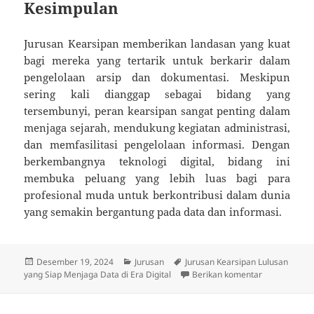
Kesimpulan
Jurusan Kearsipan memberikan landasan yang kuat
bagi mereka yang tertarik untuk berkarir dalam
pengelolaan arsip dan dokumentasi. Meskipun
sering kali dianggap sebagai bidang yang
tersembunyi, peran kearsipan sangat penting dalam
menjaga sejarah, mendukung kegiatan administrasi,
dan memfasilitasi pengelolaan informasi. Dengan
berkembangnya teknologi digital, bidang ini
membuka peluang yang lebih luas bagi para
profesional muda untuk berkontribusi dalam dunia
yang semakin bergantung pada data dan informasi.
Diposkan
Kategori
Tag
Desember 19, 2024
Jurusan
Jurusan Kearsipan Lulusan
pada
untuk Jurusan
yang Siap Menjaga Data di Era Digital
Berikan komentar