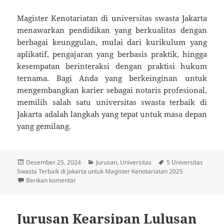
Magister Kenotariatan di universitas swasta Jakarta
menawarkan pendidikan yang berkualitas dengan
berbagai keunggulan, mulai dari kurikulum yang
aplikatif, pengajaran yang berbasis praktik, hingga
kesempatan berinteraksi dengan praktisi hukum
ternama. Bagi Anda yang berkeinginan untuk
mengembangkan karier sebagai notaris profesional,
memilih salah satu universitas swasta terbaik di
Jakarta adalah langkah yang tepat untuk masa depan
yang gemilang.
Diposkan
Kategori
Tag
Desember 25, 2024
Jurusan
,
Universitas
5 Universitas
pada
Swasta Terbaik di Jakarta untuk Magister Kenotariatan 2025
untuk 5 Universitas Swasta Terbaik di Jakarta untuk 
Berikan komentar
Jurusan Kearsipan Lulusan