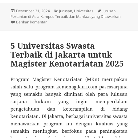
Diposkan
Kategori
Tag
Desember 31, 2024
Jurusan
,
Universitas
Jurusan
pada
Pertanian di Asia Kampus Terbaik dan Manfaat yang Ditawarkan
untuk Jurusan Pertanian di Asia Kampus Terbaik dan
Berikan komentar
5 Universitas Swasta
Terbaik di Jakarta untuk
Magister Kenotariatan 2025
Program Magister Kenotariatan (MKn) merupakan
salah satu program
kemenagdairi.com
pascasarjana
yang semakin banyak diminati oleh para lulusan
sarjana hukum yang ingin memperdalam
pengetahuan dan keterampilan di bidang
kenotariatan. Di Jakarta, berbagai universitas swasta
menawarkan program ini dengan kualitas yang
semakin meningkat, berfokus pada peningkatan