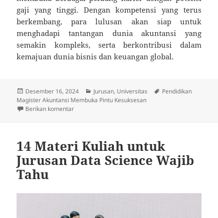
gaji yang tinggi. Dengan kompetensi yang terus
berkembang, para lulusan akan siap untuk
menghadapi tantangan dunia akuntansi yang
semakin kompleks, serta berkontribusi dalam
kemajuan dunia bisnis dan keuangan global.
Diposkan
Kategori
Tag
Desember 16, 2024
Jurusan
,
Universitas
Pendidikan
pada
Magister Akuntansi Membuka Pintu Kesuksesan
untuk Pendidikan Magister Akuntansi Membuka Pint
Berikan komentar
14 Materi Kuliah untuk
Jurusan Data Science Wajib
Tahu