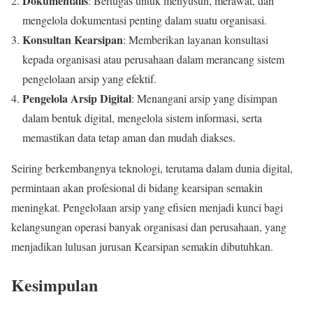
Dokumentalis
: Bertugas untuk menyusun, merawat, dan
mengelola dokumentasi penting dalam suatu organisasi.
Konsultan Kearsipan
: Memberikan layanan konsultasi
kepada organisasi atau perusahaan dalam merancang sistem
pengelolaan arsip yang efektif.
Pengelola Arsip Digital
: Menangani arsip yang disimpan
dalam bentuk digital, mengelola sistem informasi, serta
memastikan data tetap aman dan mudah diakses.
Seiring berkembangnya teknologi, terutama dalam dunia digital,
permintaan akan profesional di bidang kearsipan semakin
meningkat. Pengelolaan arsip yang efisien menjadi kunci bagi
kelangsungan operasi banyak organisasi dan perusahaan, yang
menjadikan lulusan jurusan Kearsipan semakin dibutuhkan.
Kesimpulan