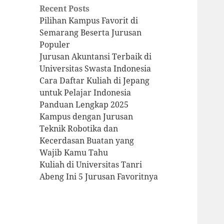
Recent Posts
Pilihan Kampus Favorit di
Semarang Beserta Jurusan
Populer
Jurusan Akuntansi Terbaik di
Universitas Swasta Indonesia
Cara Daftar Kuliah di Jepang
untuk Pelajar Indonesia
Panduan Lengkap 2025
Kampus dengan Jurusan
Teknik Robotika dan
Kecerdasan Buatan yang
Wajib Kamu Tahu
Kuliah di Universitas Tanri
Abeng Ini 5 Jurusan Favoritnya