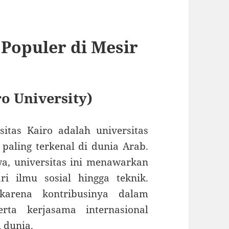
 Populer di Mesir
ro University)
itas Kairo adalah universitas
 paling terkenal di dunia Arab.
a, universitas ini menawarkan
i ilmu sosial hingga teknik.
 karena kontribusinya dalam
rta kerjasama internasional
 dunia.