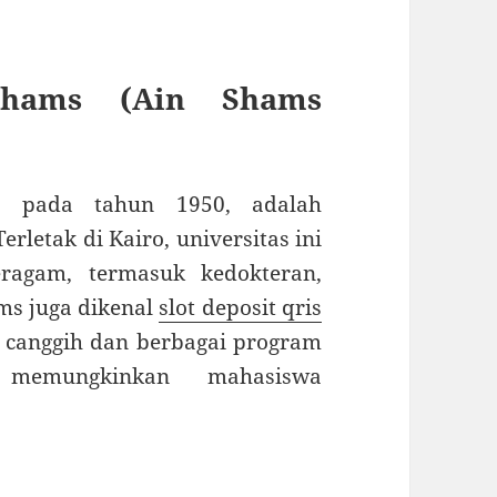
 Shams (Ain Shams
an pada tahun 1950, adalah
erletak di Kairo, universitas ini
eragam, termasuk kedokteran,
ms juga dikenal
slot deposit qris
ng canggih dan berbagai program
memungkinkan mahasiswa