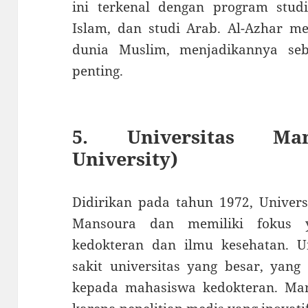
ini terkenal dengan program stud
Islam, dan studi Arab. Al-Azhar m
dunia Muslim, menjadikannya seb
penting.
5. Universitas Ma
University)
Didirikan pada tahun 1972, Univers
Mansoura dan memiliki fokus 
kedokteran dan ilmu kesehatan. Un
sakit universitas yang besar, yang
kepada mahasiswa kedokteran. Mans