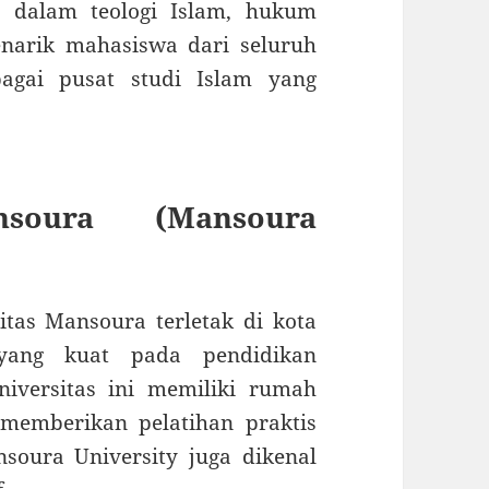
i dalam teologi Islam, hukum
enarik mahasiswa dari seluruh
agai pusat studi Islam yang
nsoura (Mansoura
itas Mansoura terletak di kota
yang kuat pada pendidikan
iversitas ini memiliki rumah
 memberikan pelatihan praktis
oura University juga dikenal