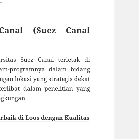
.
Canal (Suez Canal
sitas Suez Canal terletak di
gram-programnya dalam bidang
engan lokasi yang strategis dekat
terlibat dalam penelitian yang
ingkungan.
erbaik di Loos dengan Kualitas