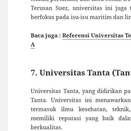
Terusan Suez, universitas ini juga 
berfokus pada isu-isu maritim dan l
Baca juga :
Referensi Universitas T
A
7. Universitas Tanta (Tan
Universitas Tanta, yang didirikan pa
Tanta. Universitas ini menawarka
termasuk ilmu kesehatan, teknik
memiliki reputasi yang baik dal
berkualitas.