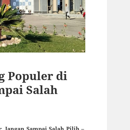
g Populer di
mpai Salah
r, Jangan Sampai Salah Pilih –