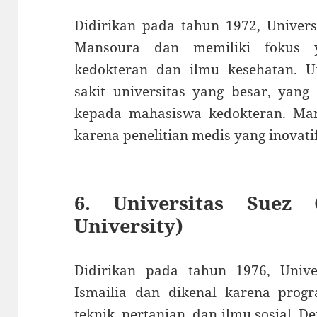
Didirikan pada tahun 1972, Univers
Mansoura dan memiliki fokus 
kedokteran dan ilmu kesehatan. Un
sakit universitas yang besar, yang
kepada mahasiswa kedokteran. Mans
karena penelitian medis yang inovatif
6. Universitas Suez 
University)
Didirikan pada tahun 1976, Univer
Ismailia dan dikenal karena pro
teknik, pertanian, dan ilmu sosial. D