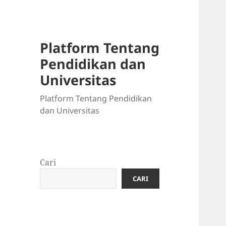
Platform Tentang
Pendidikan dan
Universitas
Platform Tentang Pendidikan
dan Universitas
Cari
CARI