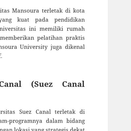
itas Mansoura terletak di kota
yang kuat pada pendidikan
iversitas ini memiliki rumah
 memberikan pelatihan praktis
oura University juga dikenal
.
Canal (Suez Canal
sitas Suez Canal terletak di
gram-programnya dalam bidang
engan lokasi yang strategis dekat