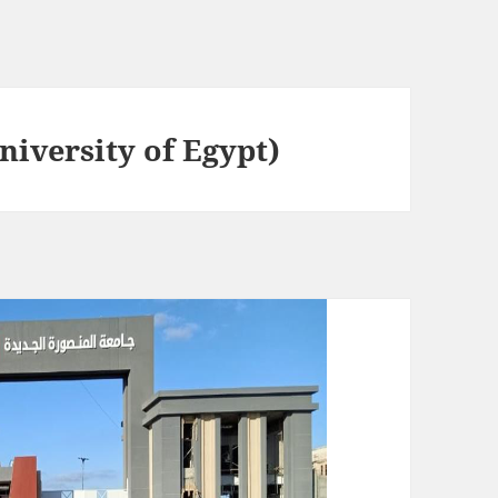
niversity of Egypt)