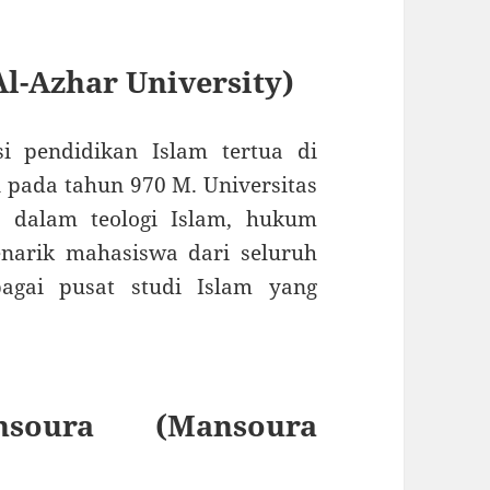
Al-Azhar University)
si pendidikan Islam tertua di
n pada tahun 970 M. Universitas
i dalam teologi Islam, hukum
enarik mahasiswa dari seluruh
agai pusat studi Islam yang
nsoura (Mansoura