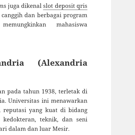
ms juga dikenal
slot deposit qris
ng canggih dan berbagai program
memungkinkan mahasiswa
ndria (Alexandria
an pada tahun 1938, terletak di
ia. Universitas ini menawarkan
i reputasi yang kuat di bidang
ti kedokteran, teknik, dan seni
ri dalam dan luar Mesir.