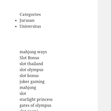
Categories
Jurusan
Universitas
mahjong ways
Slot Bonus
slot thailand
slot olympus
slot bonus
joker gaming
mahjong
slot
starlight princess
gates of olympus