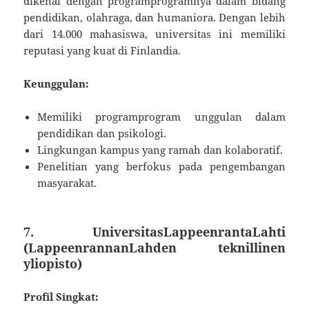
dikenal dengan programprogramnya dalam bidang
pendidikan, olahraga, dan humaniora. Dengan lebih
dari 14.000 mahasiswa, universitas ini memiliki
reputasi yang kuat di Finlandia.
Keunggulan:
Memiliki programprogram unggulan dalam
pendidikan dan psikologi.
Lingkungan kampus yang ramah dan kolaboratif.
Penelitian yang berfokus pada pengembangan
masyarakat.
7. UniversitasLappeenrantaLahti
(LappeenrannanLahden teknillinen
yliopisto)
Profil Singkat: