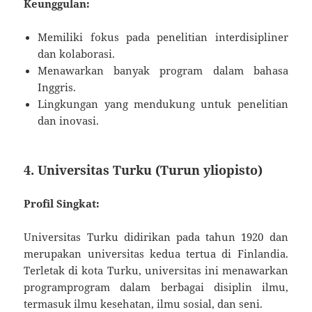
Keunggulan:
Memiliki fokus pada penelitian interdisipliner
dan kolaborasi.
Menawarkan banyak program dalam bahasa
Inggris.
Lingkungan yang mendukung untuk penelitian
dan inovasi.
4. Universitas Turku (Turun yliopisto)
Profil Singkat:
Universitas Turku didirikan pada tahun 1920 dan
merupakan universitas kedua tertua di Finlandia.
Terletak di kota Turku, universitas ini menawarkan
programprogram dalam berbagai disiplin ilmu,
termasuk ilmu kesehatan, ilmu sosial, dan seni.