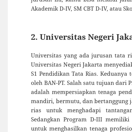
Akademik D-IV, SM CBT D-IV, atau S
2. Universitas Negeri Jak
Universitas yang ada jurusan tata r
Universitas Negeri Jakarta menyedia
S1 Pendidikan Tata Rias. Keduanya 
oleh BAN-PT. Salah satu tujuan dari 
adalah mempersiapkan tenaga pendi
mandiri, bermutu, dan bertanggung j
rias untuk menghadapi tantangan
Sedangkan Program D-III memiliki 
untuk menghasilkan tenaga profesion