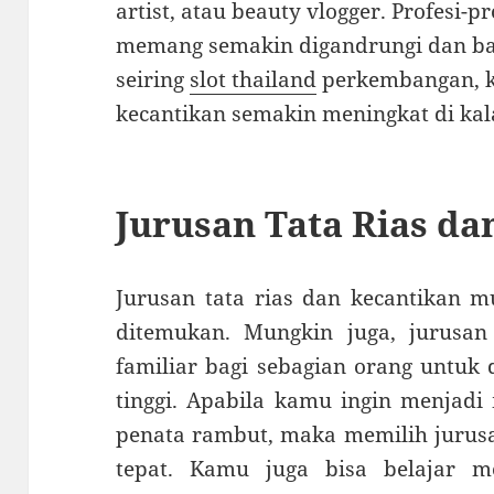
artist, atau beauty vlogger. Profesi-pr
memang semakin digandrungi dan ba
seiring
slot thailand
perkembangan, k
kecantikan semakin meningkat di ka
Jurusan Tata Rias da
Jurusan tata rias dan kecantikan
ditemukan. Mungkin juga, jurusan
familiar bagi sebagian orang untuk d
tinggi. Apabila kamu ingin menjadi 
penata rambut, maka memilih jurusan
tepat. Kamu juga bisa belajar m