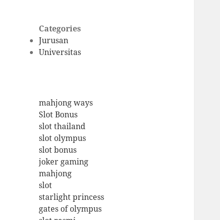
Categories
Jurusan
Universitas
mahjong ways
Slot Bonus
slot thailand
slot olympus
slot bonus
joker gaming
mahjong
slot
starlight princess
gates of olympus