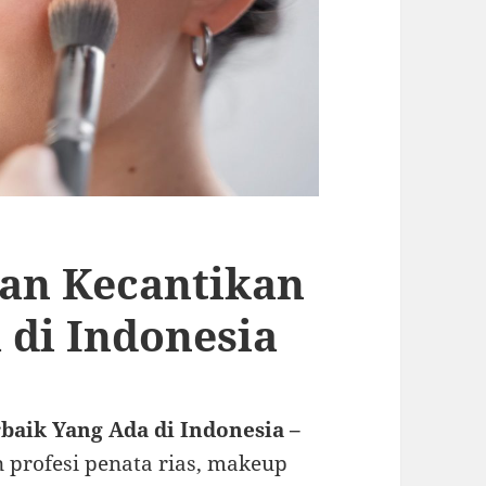
san Kecantikan
 di Indonesia
baik Yang Ada di Indonesia –
n profesi penata rias, makeup