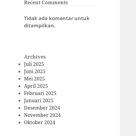
Recent Comments
Tidak ada komentar untuk
ditampilkan.
Archives
Juli 2025
Juni 2025
Mei 2025
April 2025
Februari 2025
Januari 2025
Desember 2024
November 2024
Oktober 2024