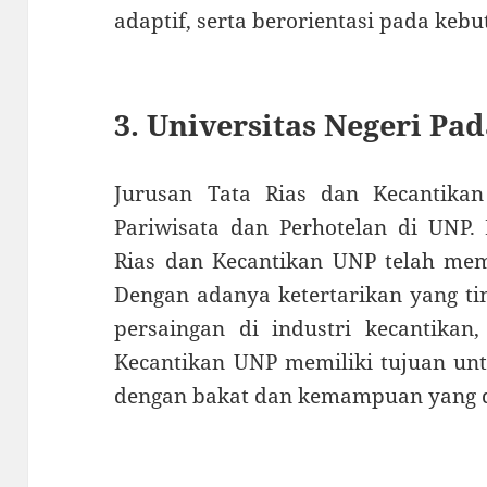
adaptif, serta berorientasi pada kebut
3. Universitas Negeri Pa
Jurusan Tata Rias dan Kecantikan
Pariwisata dan Perhotelan di UNP.
Rias dan Kecantikan UNP telah memi
Dengan adanya ketertarikan yang tin
persaingan di industri kecantikan
Kecantikan UNP memiliki tujuan u
dengan bakat dan kemampuan yang da