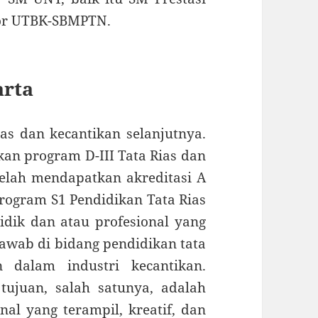
kor UTBK-SBMPTN.
arta
ias dan kecantikan selanjutnya.
kan program D-III Tata Rias dan
telah mendapatkan akreditasi A
Program S1 Pendidikan Tata Rias
dik dan atau profesional yang
awab di bidang pendidikan tata
 dalam industri kecantikan.
tujuan, salah satunya, adalah
al yang terampil, kreatif, dan