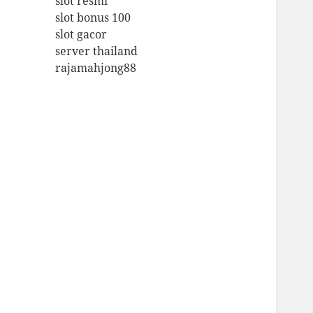
slot resmi
slot bonus 100
slot gacor
server thailand
rajamahjong88