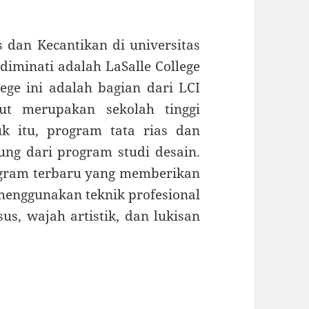
 dan Kecantikan di universitas
diminati adalah LaSalle College
lege ini adalah bagian dari LCI
but merupakan sekolah tinggi
uk itu, program tata rias dan
ng dari program studi desain.
ogram terbaru yang memberikan
menggunakan teknik profesional
us, wajah artistik, dan lukisan