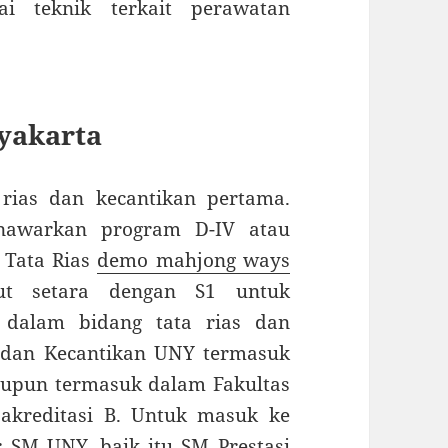
ai teknik terkait perawatan
gyakarta
 rias dan kecantikan pertama.
enawarkan program D-IV atau
 Tata Rias
demo mahjong ways
but setara dengan S1 untuk
 dalam bidang tata rias dan
s dan Kecantikan UNY termasuk
upun termasuk dalam Fakultas
 akreditasi B. Untuk masuk ke
r SM UNY, baik itu SM Prestasi