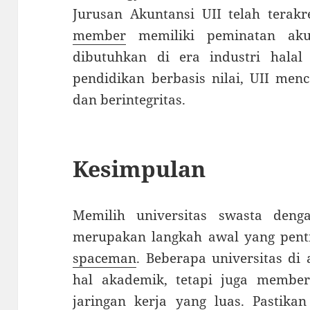
Jurusan Akuntansi UII telah terak
member
memiliki peminatan akun
dibutuhkan di era industri halal
pendidikan berbasis nilai, UII men
dan berintegritas.
Kesimpulan
Memilih universitas swasta deng
merupakan langkah awal yang penti
spaceman
. Beberapa universitas di
hal akademik, tetapi juga membe
jaringan kerja yang luas. Pastik