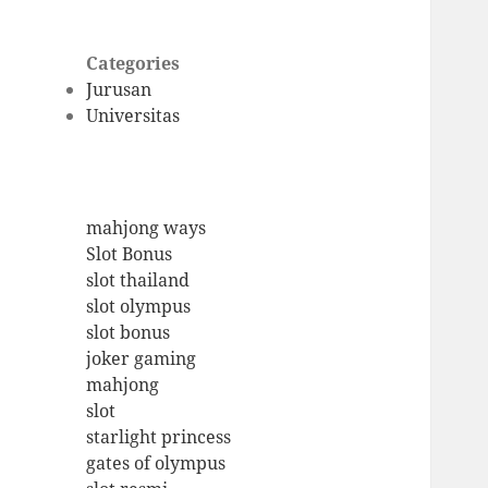
Categories
Jurusan
Universitas
mahjong ways
Slot Bonus
slot thailand
slot olympus
slot bonus
joker gaming
mahjong
slot
starlight princess
gates of olympus