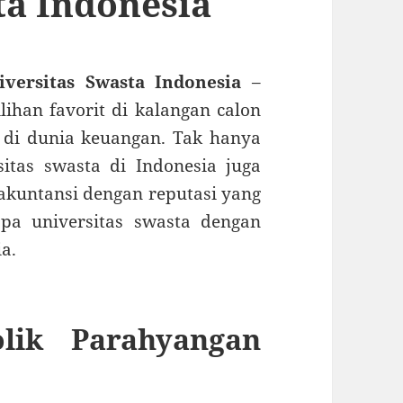
ta Indonesia
iversitas Swasta Indonesia
–
ihan favorit di kalangan calon
 di dunia keuangan. Tak hanya
sitas swasta di Indonesia juga
akuntansi dengan reputasi yang
apa universitas swasta dengan
a.
olik Parahyangan