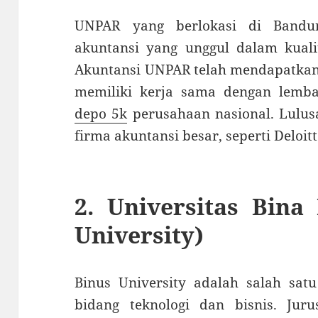
UNPAR yang berlokasi di Bandun
akuntansi yang unggul dalam kuali
Akuntansi UNPAR telah mendapatkan a
memiliki kerja sama dengan lembag
depo 5k
perusahaan nasional. Lulus
firma akuntansi besar, seperti Deloitt
2. Universitas Bina
University)
Binus University adalah salah satu
bidang teknologi dan bisnis. Juru