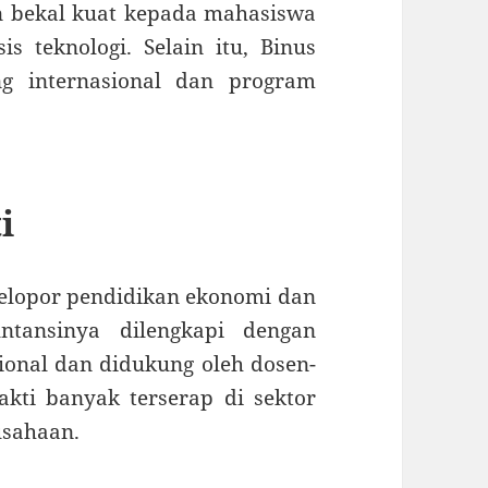
n bekal kuat kepada mahasiswa
 teknologi. Selain itu, Binus
 internasional dan program
i
 pelopor pendidikan ekonomi dan
untansinya dilengkapi dengan
ional dan didukung oleh dosen-
kti banyak terserap di sektor
usahaan.