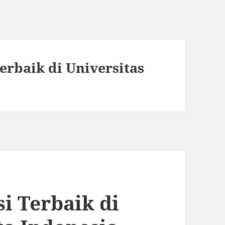
erbaik di Universitas
i Terbaik di