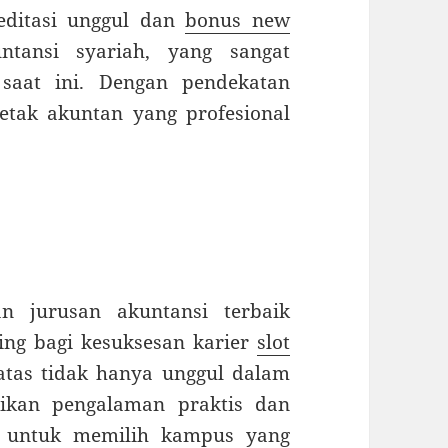
reditasi unggul dan
bonus new
tansi syariah, yang sangat
 saat ini. Dengan pendekatan
cetak akuntan yang profesional
an jurusan akuntansi terbaik
ng bagi kesuksesan karier
slot
 atas tidak hanya unggul dalam
rikan pengalaman praktis dan
an untuk memilih kampus yang