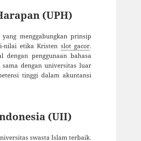
a Harapan (UPH)
g yang menggabungkan prinsip
-nilai etika Kristen
slot gacor
.
bal dengan penggunaan bahasa
a sama dengan universitas luar
etensi tinggi dalam akuntansi
Indonesia (UII)
niversitas swasta Islam terbaik.